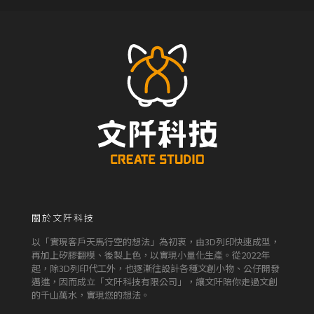
關於文阡科技
以「實現客戶天馬行空的想法」為初衷，由3D列印快速成型，
再加上矽膠翻模、後製上色，以實現小量化生產。從2022年
起，除3D列印代工外，也逐漸往設計各種文創小物、公仔開發
邁進，因而成立「文阡科技有限公司」，讓文阡陪你走過文創
的千山萬水，實現您的想法。