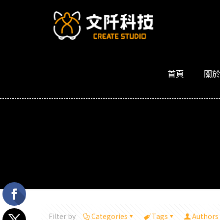
首頁
關
Filter by
Categories
Tags
Authors