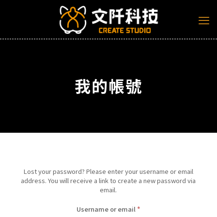
我的帳號
Lost your password? Please enter your username or email
address. You will receive a link to create a new password via
email.
Required
Username or email
*