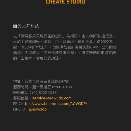
關於文阡科技
以「實現客戶天馬行空的想法」為初衷，由3D列印快速成型，
再加上矽膠翻模、後製上色，以實現小量化生產。從2022年
起，除3D列印代工外，也逐漸往設計各種文創小物、公仔開發
邁進，因而成立「文阡科技有限公司」，讓文阡陪你走過文創
的千山萬水，實現您的想法。
地址：新北市新莊區化成路347號
服務時間：週一至週五 09:00-18:00
聯絡電話：
(02)8522-0539
客服信箱：
service@aow3dp.com
FB：
https://www.facebook.com/AOW3DP/
LINE ID：
@aow3dp