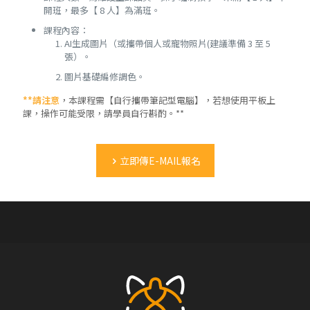
開班，最多【 8 人】為滿班。
課程內容：
AI生成圖片（或攜帶個人或寵物照片(建議準備 3 至 5
張）。
圖片基礎編修調色。
**請注意
，本課程需【自行攜帶筆記型電腦】，若想使用平板上
課，操作可能受限，請學員自行斟酌。**
立即傳E-MAIL報名