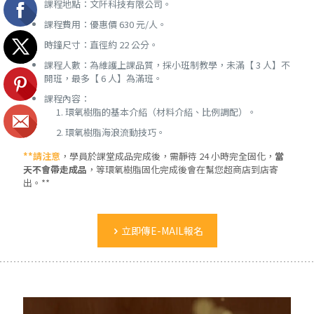
課程地點：文阡科技有限公司。
課程費用：優惠價 630 元/人。
時鐘尺寸：直徑約 22 公分。
課程人數：為維護上課品質，採小班制教學，未滿【 3 人】不
開班，最多【 6 人】為滿班。
課程內容：
環氧樹脂的基本介紹（材料介紹、比例調配）。
環氧樹脂海浪流動技巧。
**請注意
，學員於課堂成品完成後，需靜待 24 小時完全固化，
當
天不會帶走成品
，等環氧樹脂固化完成後會在幫您超商店到店寄
出。**
立即傳E-MAIL報名