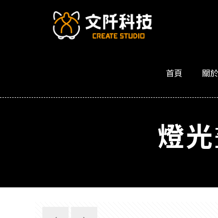
首頁
關
燈光